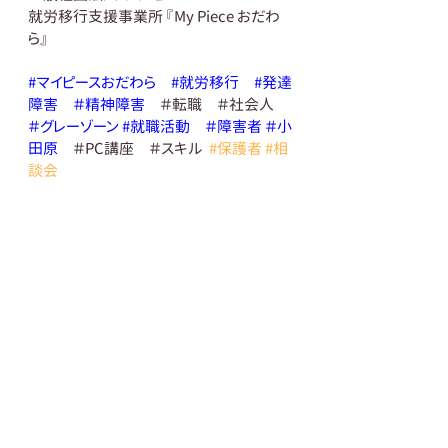
就労移行支援事業所 『My Piece おだわ
ら』
#マイピースおだわら
#就労移行
#発達
障害
＃精神障害
　＃転職　＃社会人
＃グレーゾーン
#就職活動
＃障害者
＃小
田原
　＃PC講座　＃スキル  
#保護者
#相
談会