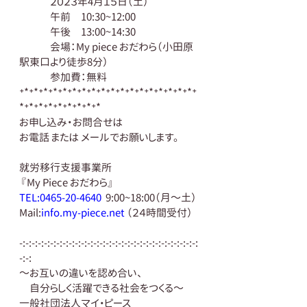
　　　２０２３年4月１５日（土）
　　　午前　10:30~12:00
　　　午後　13:00~14:30
　　　会場：My piece おだわら（小田原
駅東口より徒歩8分）
　　　参加費：無料
⁺*⁺*⁺*⁺*⁺*⁺*⁺*⁺*⁺*⁺*⁺*⁺*⁺*⁺*⁺*⁺*⁺*⁺*⁺
*⁺*⁺*⁺*⁺*⁺*⁺*⁺*⁺*
お申し込み・お問合せは
お電話 または メールでお願いします。
就労移行支援事業所
 『My Piece おだわら』
TEL:0465-20-4640
  9:00~18:00（月～土）
Mail:
info.my-piece.net
 （２４時間受付）
-:-:-:-:-:-:-:-:-:-:-:-:-:-:-:-:-:-:-:-:-:-:-:-:-:-:-:-:-:
-:-:
～お互いの違いを認め合い、
　自分らしく活躍できる社会をつくる～ 
一般社団法人マイ・ピース 