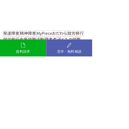
発達障害
精神障害
MyPieceおだわら
就労移行
就労移行支援
就職活動
障害者
子どもの就職
お知らせ
就職活動
資料請求
見学・無料相談
最新記事
すべて表示