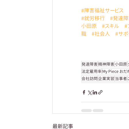
#障害福祉サービス
#就労移行
#発達障
小田原
#スキル
#
職
#社会人
#サポ
発達障害
精神障害
小田原
法定雇用率
My Piece お
会社訪問
企業実習
当事者
最新記事