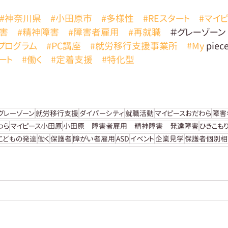
#神奈川県
#小田原市
#多様性
#REスタート
#マイ
害
#精神障害
#障害者雇用
#再就職
　＃グレーゾーン 
プログラム
#PC講座
#就労移行支援事業所
#My
 pi
ート
#働く
#定着支援
#特化型
グレーゾーン
就労移行支援
ダイバーシティ
就職活動
マイピースおだわら
障害
だわら
マイピース小田原
小田原 障害者雇用 精神障害 発達障害
ひきこも
こどもの発達
働く
保護者
障がい者雇用
ASD
イベント
企業見学
保護者個別相