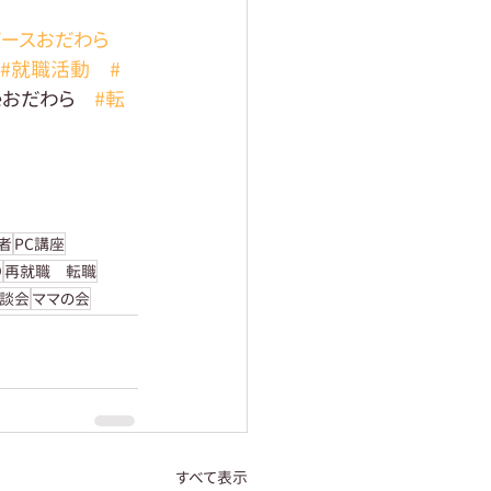
ピースおだわら
#就職活動
#
eceおだわら　
#転
者
PC講座
り
再就職 転職
談会
ママの会
すべて表示