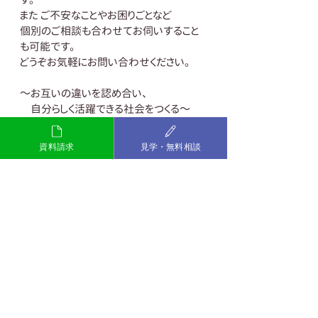
また ご不安なことやお困りごとなど 
個別のご相談も合わせてお伺いすること
も可能です。 
どうぞお気軽にお問い合わせください。 
～お互いの違いを認め合い、
　自分らしく活躍できる社会をつくる～ 
一般社団法人マイ・ピース 
My Piece おだわら
資料請求
見学・無料相談
TEL:0465-20-4640
Mail:
info.my-piece.net
#マイピースおだわら
#就労移行
#発達
障害
＃精神障害
＃グレーゾーン
#就職活動
＃障害者
＃小
田原