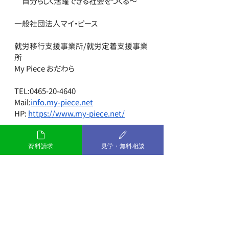
　自分らしく活躍できる社会をつくる～
一般社団法人マイ・ピース
就労移行支援事業所/就労定着支援事業
所
My Piece おだわら
TEL:0465-20-4640
Mail:
info.my-piece.net
HP: 
https://www.my-piece.net/
#障害福祉サービス
#神奈川県
#小田
資料請求
見学・無料相談
原市
#多様性
#REスタート
#マイピ
ースおだわら
#就労移行
#発達障害
#精神障害
#障害者雇用
#再就職
　＃
グレーゾーン 
#就職活動
#小田原
#ス
キル
#プログラム
#PC講座
#就労移
行支援事業所
#My
 pieceおだわら　
#
転職
#社会人
#サポート
#働く
#定
着支援
#特化型