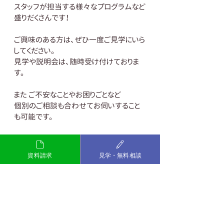
スタッフが担当する様々なプログラムなど
盛りだくさんです！ 
ご興味のある方は、ぜひ一度ご見学にいら
してください。 
見学や説明会は、随時受け付けておりま
す。 
また ご不安なことやお困りごとなど 
個別のご相談も合わせてお伺いすること
も可能です。 
どうぞお気軽にお問い合わせください。 
資料請求
見学・無料相談
～お互いの違いを認め合い、
　自分らしく活躍できる社会をつくる～ 
一般社団法人マイ・ピース 
My Piece おだわら
TEL:0465-20-4640
Mail:
info.my-piece.net