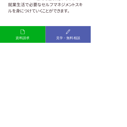
就業生活で必要なセルフマネジメントスキ
ルを身につけていくことができます。
このほかにもどのようなサポートが受けら
れるかもっと知りたい、またはオフィスの雰
資料請求
見学・無料相談
囲気を見てみたいなど、ご興味のある方は
お気軽にご連絡ください。
～お互いの違いを認め合い、自分らしく活
躍できる社会をつくる～
一般社団法人マイ・ピース
My Pieceおだわら
TEL：0465-20-4640
Mail：info@my-piece.net
発達障害
精神障害
MyPieceおだわら
小田原
グレーゾーン
就労移行
就労移行支援
就職活動
マイピースおだわら
障害者
プログラム