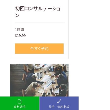
初回コンサルテーショ
ン
1時間
19.99
$19.99
米
ド
ル
今すぐ予約
資料請求
見学・無料相談