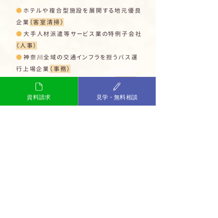
●
ホテルや複合型施設を展開する地元優良
企業
（客室清掃）
●
大手人材派遣等サービス業の特例子会社
（人事）
●
神奈川全域の交通インフラを担うバス運
行上場企業
（事務）
●
地域医療を支える中核的な病院
（事務）
●
地域サービスを担う地方自治体
（事務）
資料請求
見学・無料相談
●
精密機器分野で世界的に活躍する上場メ
ーカー
（軽作業）
●
保育・教育分野に特化した人材サービス
企業
（IT事務・テレワーク）
●
産業ガスの販売・供給を行う地元企業
（経
理）
●
地域福祉を支える社会福祉法人
（福祉）
●
上場大手日用品メーカーの製造を支える
協力企業
（製造）
●
箱根の宿泊施設を複数展開する老舗企業