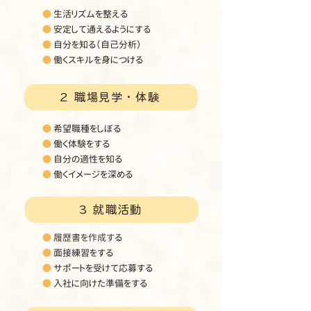
●
生活リズムを整える
●
安定して通えるようにする
●
自分を知る（自己分析）
●
働くスキルを身につける
2 職場見学・体験
●
希望職種をしぼる
●
働く体験をする
●
自分の適性を知る
●
働くイメージを深める
3 就職活動
●
履歴書を作成す
る
●
面接練習をする
●
サポートを受けて応募する
●
入社に向けた準備をする