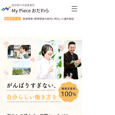
就労移行支援事業所
My Piece おだわら
就職特化型
発達障害・精神障害の就労に特化した通所施設
がんばりすぎない、
※
自分らしい働き方を。