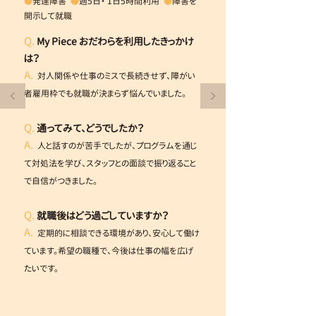
●
発達障害
●
週5日・ 1日5時間利用
●
障害を
開示して就職
Q.
My Piece おだわらを利用したきっかけ
は？
A.
対人関係や仕事のミスで長続きせず、障がい
者雇用枠でも就職が決まらず悩んでいました。
Q.
通ってみて、どうでしたか？
A.
人と話すのが苦手でしたが、プログラムを通じ
て対処法を学び、スタッフとの面談で振り返ること
で自信がつきました。
Q.
就職後はどう過ごしていますか？
A.
定期的に相談できる環境があり、安心して働け
ています。希望の職種で、今後は仕事の幅を広げ
たいです。