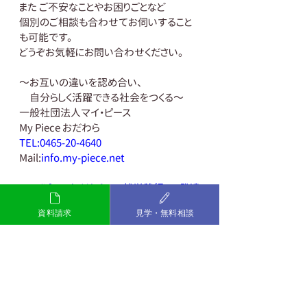
また ご不安なことやお困りごとなど 
個別のご相談も合わせてお伺いすること
も可能です。 
どうぞお気軽にお問い合わせください。 
～お互いの違いを認め合い、
　自分らしく活躍できる社会をつくる～ 
一般社団法人マイ・ピース 
My Piece おだわら
TEL:0465-20-4640
Mail:
info.my-piece.net
#マイピースおだわら
#就労移行
#発達
障害
＃精神障害
資料請求
見学・無料相談
＃グレーゾーン
#就職活動
＃障害者
＃小田原