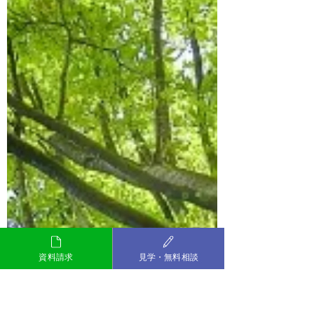
したが 卒業生が上手くファシリテートして
くれて みなさん楽しそうにゲームに参加さ
れていたので 卒業生には感謝でいっぱいで
す。!(^^)! また利用者のみなさんも 普段は
なかなか見ない とびっきりの笑顔を見せて
くれたり ハイタッチやグータッチにガッツ
ポーズまで見せてくれて 進行している私の
方が嬉しくなりました。 半年に一度のイベ
ントは 企画や準備に時間は掛かりますが み
なさんが楽しんでくれている姿が見たくて
私は次の企画をもう考えています。(^^♪
-:-:-:-:-:-:-:-:-:-:-:-:-:-:-:-:-:-:-:-:-:-:-:-:-:-:-:-:-:-:-:-:-:
-
資料請求
見学・無料相談