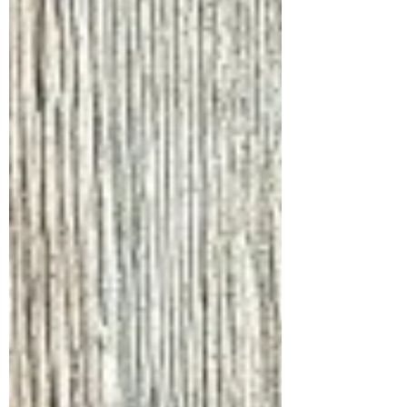
気！』でした。 「初めてだけど、やってみ
よう！」という『やる気』と 「できない」
「苦手」「辛い」「パス」などを 自ら伝え
る『勇気！』を持ってくるように伝えていま
した。 弊所に通所されているみなさんは 働
いた経験が少ない方や ほんの些細な日常的
な事でも 未経験だったりする方が多いと感
じています。 ですから例え 今回のような七
夕会のゲームであっても 『やったことな
い』から『やってみる！』ということが 大
切であることを伝えました。 そうした些細
なことでも 一度でも経験すれば『できたこ
と』が増えるので 自己肯定感に繋がるので
す。 また控え目な方も多いので 『我慢』す
ることが身についていると 不調になりやす
い傾向もありますから できないものは「で
きない」と 苦手なものは「苦手」だと 辛い
時は「辛い」と発するよう促しています。
自分のことは言葉にしないと誰も気づいてく
れないのです。 ですから 私たちスタッフは
ほんの小さな『やる気と勇気』でも見逃さず