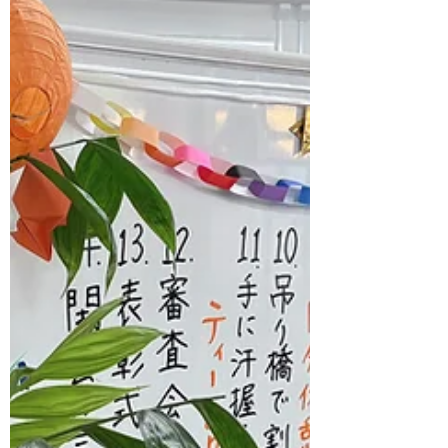
ル回転していたり 情報量が多いために整理
が追いつかない など、みなさんの頭の中の
状態は どうなっていますか？ 頭の中がいっ
ぱいいっぱいになっているが 気づいていな
い 考えているが、なんかぼーっとしてしま
う あっちこっちと考えが飛んでしまう 1つ
のことばかりずっと考えてしまう など、よ
く話に挙がる思考です。 もちろん、良い悪
いではないと思いますが その状態で、疲労
など感じている場合は 対処法を考えるのも
アイデアだと思います。 そして、「自分の
頭の中」の状態を 把握していくのは、自己
理解する上では とても大切だと思います。
見学や説明会は、随時受け付けております。
また、ご不安なことやお困りごとなど 個別
のご相談も合わせて お伺いすることも可能
です。 どうぞ、お気軽にお問い合わせくだ
さい。 ～お互いの違いを