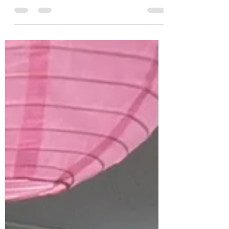
こんにちは。 関東は、少し涼しい日もあり
ましたが まだまだ暑さが続いていますね。
無理なくを合言葉に、夏を乗り切りましょ
う。 今回は 【説明してみる】 についてお話
したいと思います。 以前お話した「相手に
伝えるために」と 近いかもしれません。
「伝える」「説明する」の違いが気になる人
は お時間ある時に、ぜひ調べてみてくださ
い。 色々な表現などがあると思いますので
しっくりくるものを選んでみるのも 良いか
もしれません。 今回の「説明する」は 相手
がよく分かるように、言葉で伝えること と
いう表現で考えてみましょう。 説明が必要
な場面の1つで 「（あなたの）障害特性を説
明してください」 があります。 その際に、
説明が少なかったり、相手に伝わりにくい
ということがあります。 その時のポイント
として 「相手がよく分かるように」 が大切
になると思います。 自分の中でまとめたも
のを 誰かに確認してもらうという流れを ぜ