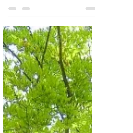
fakiyama7
7月25日
【七夕会☆開催しました】
今年も飾り作りや会場設営は 利用者のみな
さんと一緒に行いました。 そして 当日は卒
業生も数名駆けつけてくれて 後輩のみなさ
んに交じってプレイしてくれたり 私の突然
のフリに戸惑いながらも ゲーム説明時のモ
デルを担ってくれたりと 大活躍してくれま
した。 My Pieceおだわら の利用を開始して
から まだ間もない方もいて戸惑っていたり
このようなイベントが苦手だという方もいま