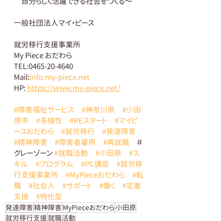
　自分らしく活躍できる社会をつくる～ 
一般社団法人マイ・ピース 
就労移行支援事業所
My Piece おだわら
TEL:0465-20-4640
Mail:
info.my-piece.net
HP: 
https://www.my-piece.net/
#障害福祉サービス
#神奈川県
#小田
原市
#多様性
#REスタート
#マイピ
ースおだわら
#就労移行
#発達障害
#精神障害
#障害者雇用
#再就職
　＃
グレーゾーン 
#就職活動
#小田原
#ス
キル
#プログラム
#PC講座
#就労移
行支援事業所
#MyPieceおだわら
#転
職
#社会人
#サポート
#働く
#定着
支援
#特化型
発達障害
精神障害
MyPieceおだわら
小田原
就労移行支援
就職活動