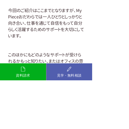
今回のご紹介はここまでとなりますが、My 
Pieceおだわらでは一人ひとりとしっかりと
向き合い、仕事を通じて自信をもって自分
らしく活躍するためのサポートを大切にして
います。
このほかにもどのようなサポートが受けら
れるかもっと知りたい、またはオフィスの雰
囲気を見てみたいなど、ご興味のある方は
お気軽にご連絡ください。
資料請求
見学・無料相談
～お互いの違いを認め合い、自
分らしく活躍できる社会をつくる
～
一般社団法人マイ・ピース
My Pieceおだわら
TEL：0465-20-4640