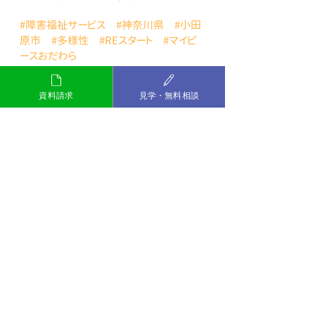
#障害福祉サービス
#神奈川県
#小田
原市
#多様性
#REスタート
#マイピ
ースおだわら
#就労移行
#発達障害
#精神障害
#
障害者雇用
#再就職
＃グレーゾーン
#
資料請求
見学・無料相談
就職活動
#小田原
#スキル
#プログラム
#PC
講座
#就労移行支援事業所
#MyPieceおだわら
#転職
#社会人
#サポート
#働く
発達障害
精神障害
MyPieceおだわら
小田原
グレーゾーン
就労移行支援
ダイバーシティ
就職活動
テレワーク
PC講座
障害