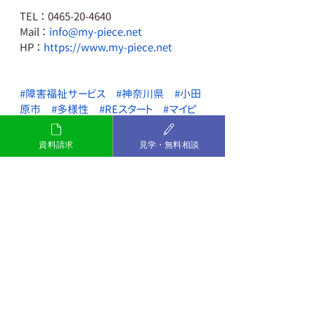
TEL ： 0465-20-4640
Mail ： 
info@my-piece.net
HP ： 
https://www.my-piece.net
#障害福祉サービス
#神奈川県
#小田
原市
#多様性
#REスタート
#マイピ
ースおだわら
#就労移行
#発達障害
#精神障害
#
資料請求
見学・無料相談
障害者雇用
#再就職
#グレーゾーン
#就職活動
#小田原
#スキル
#プログラム
#PC
講座
#就労移行支援事業所
#MyPieceおだわら
#転職
#社会人
#サポート
#働く
発達障害
精神障害
MyPieceおだわら
小田原
グレーゾーン
就労移行
ダイバーシティ
テレワーク
PC講座
障害