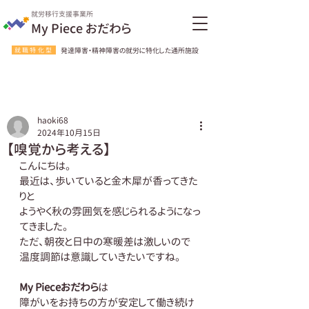
就労移行支援事業所
My Piece おだわら
就職特化型
発達障害・精神障害の就労に特化した通所施設
haoki68
2024年10月15日
【嗅覚から考える】
こんにちは。
最近は、歩いていると金木犀が香ってきた
りと
ようやく秋の雰囲気を感じられるようになっ
てきました。
ただ、朝夜と日中の寒暖差は激しいので
温度調節は意識していきたいですね。
My Pieceおだわら
は
障がいをお持ちの方が安定して働き続け