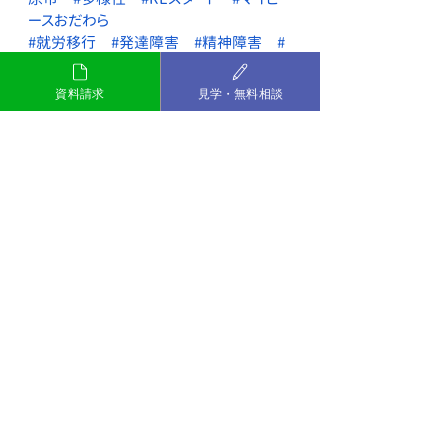
ースおだわら
#就労移行
#発達障害
#精神障害
#
障害者雇用
#再就職
#グレーゾーン
#就職活動
資料請求
見学・無料相談
#小田原
#スキル
#プログラム
#PC
講座
#就労移行支援事業所
#MyPieceおだわら
#転職
#社会人
#サポート
#働く
発達障害
精神障害
MyPieceおだわら
小田原
グレーゾーン
就労移行
ダイバーシティ
テレワーク
PC講座
ウェルビーイング
最新記事
すべて表示