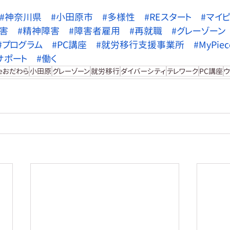
#神奈川県
#小田原市
#多様性
#REスタート
#マイ
害
#精神障害
#障害者雇用
#再就職
#グレーゾーン
#プログラム
#PC講座
#就労移行支援事業所
#MyPi
サポート
#働く
ceおだわら
小田原
グレーゾーン
就労移行
ダイバーシティ
テレワーク
PC講座