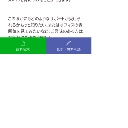
このほかにもどのようなサポートが受けら
れるかもっと知りたい、またはオフィスの雰
囲気を見てみたいなど、ご興味のある方は
お気軽にご連絡ください。
資料請求
見学・無料相談
～お互いの違いを認め合い、自
分らしく活躍できる社会をつくる
～
一般社団法人マイ・ピース
My Pieceおだわら
TEL：0465-20-4640
Mail：info@my-piece.net
HP：
https://www.my-piece.net
#障害福祉サービス
#神奈川県
#小田
原市
#多様性
#REスタート
#マイピ