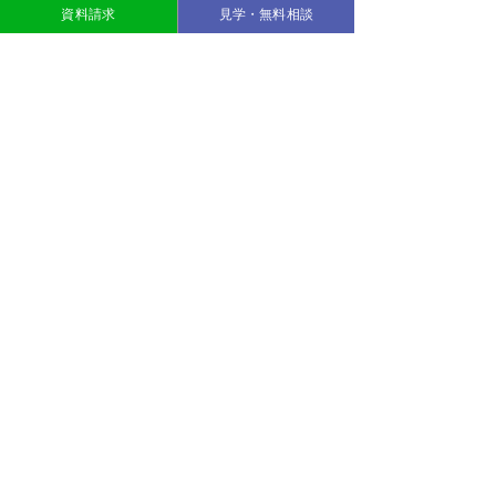
資料請求
見学・無料相談
講座
#就労移行支援事業所
#MyPieceおだわら
#転職
#社会人
#サポート
#働く
発達障害
精神障害
MyPieceおだわら
小田原
グレーゾーン
就労移行
ダイバーシティ
テレワーク
PC講座
ウェルビーイング
最新記事
すべて表示