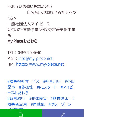
～お互いの違いを認め合い
　　　　　自分らしく活躍できる社会をつ
くる～
一般社団法人マイ・ピース
就労移行支援事業所/就労定着支援事業
所
My Pieceおだわら
TEL ： 0465-20-4640
Mail ： 
info@my-piece.net
HP ： 
https://www.my-piece.net
#障害福祉サービス
#神奈川県
#小田
原市
#多様性
#REスタート
#マイピ
ースおだわら
#就労移行
#発達障害
#精神障害
#
障害者雇用
#再就職
#グレーゾーン
#就職活動
#小田原
#スキル
#プログラム
#PC