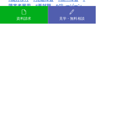
障害者雇用
#再就職
#グレーゾーン
#就職活動
#小田原
#スキル
#プログラム
#PC
資料請求
見学・無料相談
講座
#就労移行支援事業所
#MyPieceおだわら
#転職
#社会人
#サポート
#働く
発達障害
精神障害
MyPieceおだわら
小田原
グレーゾーン
就労移行
ダイバーシティ
テレワーク
PC講座
ウェルビーイング
最新記事
すべて表示