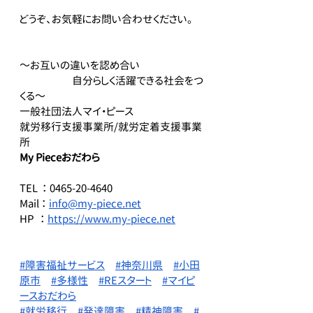
どうぞ、お気軽にお問い合わせください。
～お互いの違いを認め合い
　　　　　自分らしく活躍できる社会をつ
くる～
一般社団法人マイ・ピース
就労移行支援事業所/就労定着支援事業
所
My Pieceおだわら
TEL  ： 0465-20-4640
Mail ： 
info@my-piece.net
HP   ： 
https://www.my-piece.net
#障害福祉サービス
#神奈川県
#小田
原市
#多様性
#REスタート
#マイピ
ースおだわら
#就労移行
#発達障害
#精神障害
#