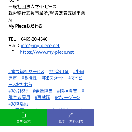
くる～
一般社団法人マイ・ピース
就労移行支援事業所/就労定着支援事業
所
My Pieceおだわら
TEL  ： 0465-20-4640
Mail ： 
info@my-piece.net
HP   ： 
https://www.my-piece.net
#障害福祉サービス
#神奈川県
#小田
原市
#多様性
#REスタート
#マイピ
ースおだわら
#就労移行
#発達障害
#精神障害
#
障害者雇用
#再就職
#グレーゾーン
#就職活動
#小田原
#スキル
#プログラム
#PC
講座
#就労移行支援事業所
資料請求
見学・無料相談
#MyPieceおだわら
#転職
#社会人
#サポート
#働く