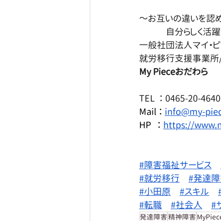
～お互いの違いを認
　　　自分らしく活躍
一般社団法人マイ・ピ
就労移行支援事業所
My Pieceおだわら
TEL  ： 0465-20-4640
Mail ： 
info@my-piec
HP   ： 
https://www.
#障害福祉サービス
#就労移行
#発達障
#小田原
#スキル
#転職
#社会人
#
発達障害
精神障害
MyPie