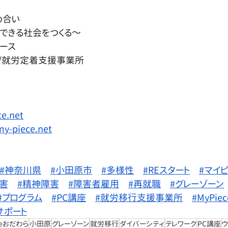
め合い
できる社会をつくる～
ース
/就労定着支援事業所
e.net
my-piece.net
#神奈川県
#小田原市
#多様性
#REスタート
#マイ
害
#精神障害
#障害者雇用
#再就職
#グレーゾーン
#プログラム
#PC講座
#就労移行支援事業所
#MyPi
サポート
ceおだわら
小田原
グレーゾーン
就労移行
ダイバーシティ
テレワーク
PC講座