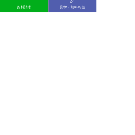
囲気を見てみたいなど、ご興味のある方は
資料請求
見学・無料相談
お気軽にご連絡ください。
～お互いの違いを認め合い、自
分らしく活躍できる社会をつくる
～
一般社団法人マイ・ピース
就労移行支援事業所/就労定着支援事業
所
My Pieceおだわら
TEL：0465-20-4640
Mail：info@my-piece.net
HP：
https://www.my-piece.net
#障害福祉サービス
#神奈川県
#小田
原市
#多様性
#REスタート
#マイピ
ースおだわら
#就労移行
#発達障害
#精神障害
#障害者雇用
#再就職
　＃
グレーゾーン 
#就職活動
#小田原
#ス