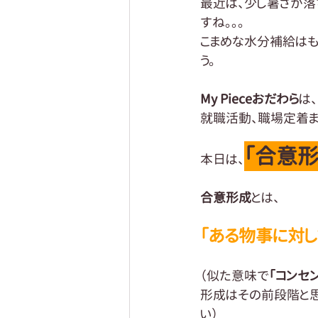
最近は、少し暑さが落
すね。。。
こまめな水分補給はも
う。  
My Pieceおだわら
は
就職活動、職場定着ま
「合意
本日は、
合意形成
とは、
「ある物事に対し
（似た意味で
「コンセ
形成はその前段階と思
い）