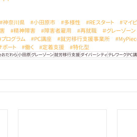
#神奈川県
#小田原市
#多様性
#REスタート
#マイ
害
#精神障害
#障害者雇用
#再就職
＃グレーゾーン
#プログラム
#PC講座
#就労移行支援事業所
#MyPi
サポート
#働く
#定着支援
#特化型
ceおだわら
小田原
グレーゾーン
就労移行支援
ダイバーシティ
テレワーク
PC