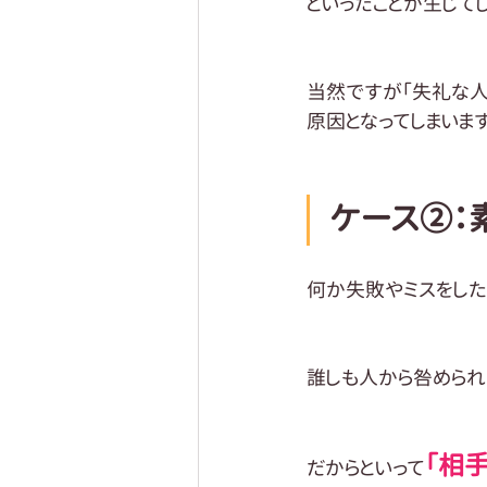
といったことが生じて
当然ですが「失礼な人
原因となってしまいます
ケース②：
何か失敗やミスをした
誰しも人から咎められ
「相
だからといって